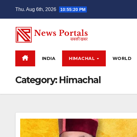
Skip
Thu. Aug 6th, 2026
10:55:21 PM
to
content
INDIA
HIMACHAL
WORLD
Category:
Himachal