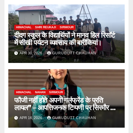
HIMACHAL
SHRI REUKAJI
SIRMOUR
दीदग स्कूल के विद्यार्थियों ने मानव हिल रिसॉर्ट
में सीखी पर्यटन व्यवसाय की बारीकियां।
APR 30, 2026
GURUDUTT CHAUHAN
HIMACHAL
NAHAN
SIRMOUR
फौजी नहीं होते अपनी गर्लफ्रेंड के प्रति
लायल” – आपत्तिजनक टिप्पणी पर सिरमौर की
इन्फ्लूएंसर इशिता पुंडीर पर दर्ज हुई दो FIR
APR 16, 2026
GURUDUTT CHAUHAN